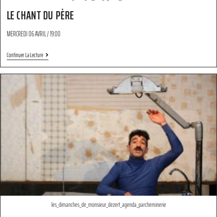
LE CHANT DU PÈRE
MERCREDI 06 AVRIL / 19:00
Continuer La Lecture
les_dimanches_de_monsieur_dezert_agenda_parcheminerie