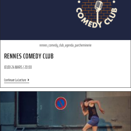
rennes_comedy_club_agenda_parcheminerie
RENNES COMEDY CLUB
JEUDI 24 MARS / 20:00
Continuer La Lecture