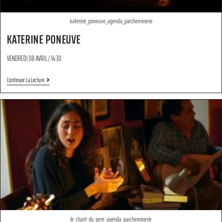
katerine_poneuve_agenda_parcheminerie
KATERINE PONEUVE
VENDREDI 08 AVRIL / 14:30
Continuer La Lecture
le_chant_du_pere_agenda_parcheminerie