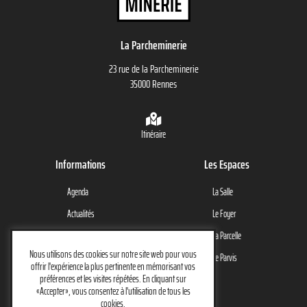
La Parcheminerie
23 rue de la Parcheminerie
35000 Rennes
Itinéraire
Informations
Les Espaces
Agenda
La Salle
Actualités
Le Foyer
Le Lieu
La Parcelle
Nous utilisons des cookies sur notre site web pour vous
Contact
Le Parvis
offrir l'expérience la plus pertinente en mémorisant vos
préférences et les visites répétées. En cliquant sur
Restons en contact
«Accepter», vous consentez à l'utilisation de tous les
cookies.