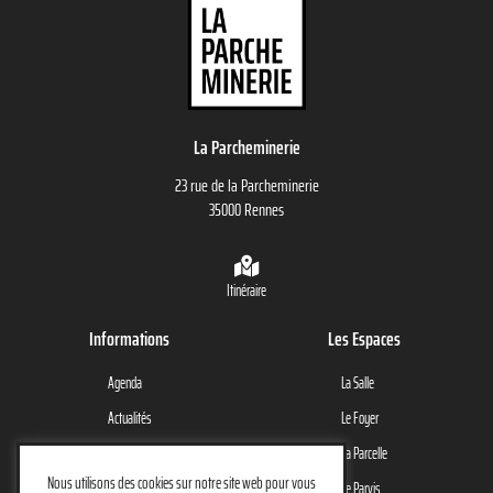
La Parcheminerie
23 rue de la Parcheminerie
35000 Rennes
Itinéraire
Informations
Les Espaces
Agenda
La Salle
Actualités
Le Foyer
Le Lieu
La Parcelle
Nous utilisons des cookies sur notre site web pour vous
Contact
Le Parvis