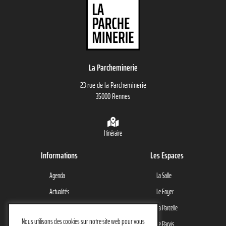
La Parcheminerie
23 rue de la Parcheminerie
35000 Rennes
Itinéraire
Informations
Les Espaces
Agenda
La Salle
Actualités
Le Foyer
Le Lieu
La Parcelle
Nous utilisons des cookies sur notre site web pour vous
Contact
Le Parvis