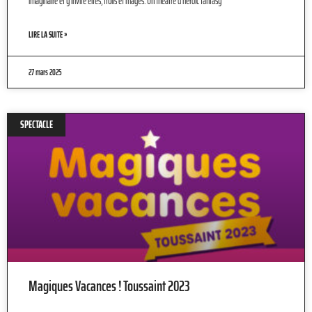
imaginaire et y invite elfes, trolls et mages. Un théâtre d’heroic fantasy
LIRE LA SUITE »
27 mars 2025
SPECTACLE
Magiques Vacances ! Toussaint 2023