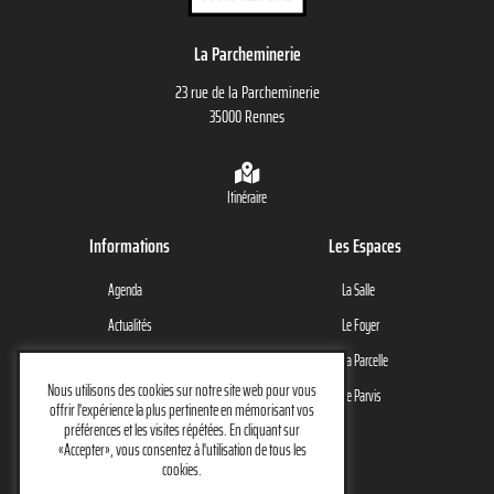
La Parcheminerie
23 rue de la Parcheminerie
35000 Rennes
Itinéraire
Informations
Les Espaces
Agenda
La Salle
Actualités
Le Foyer
Le Lieu
La Parcelle
Nous utilisons des cookies sur notre site web pour vous
Contact
Le Parvis
offrir l'expérience la plus pertinente en mémorisant vos
préférences et les visites répétées. En cliquant sur
Restons en contact
«Accepter», vous consentez à l'utilisation de tous les
cookies.