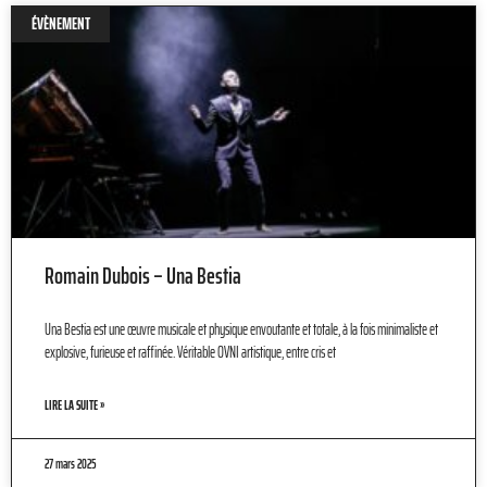
ÉVÈNEMENT
Romain Dubois – Una Bestia
Una Bestia est une œuvre musicale et physique envoutante et totale, à la fois minimaliste et
explosive, furieuse et raffinée. Véritable OVNI artistique, entre cris et
LIRE LA SUITE »
27 mars 2025