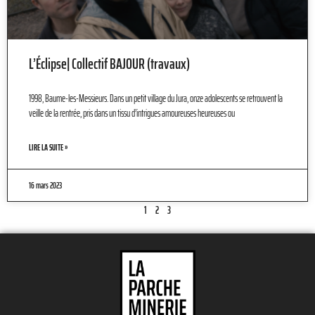
L’Éclipse| Collectif BAJOUR (travaux)
1998, Baume-les-Messieurs. Dans un petit village du Jura, onze adolescents se retrouvent la
veille de la rentrée, pris dans un tissu d’intrigues amoureuses heureuses ou
LIRE LA SUITE »
16 mars 2023
1
2
3