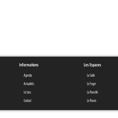
Informations
Les Espaces
Agenda
La Salle
Actualités
Le Foyer
Le Lieu
La Parcelle
Contact
Le Parvis