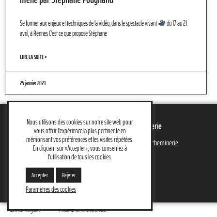
Se former aux enjeux et techniques de la vidéo, dans le spectacle vivant
du 17 au 21
avril, à Rennes C’est ce que propose Stéphane
LIRE LA SUITE »
25 janvier 2023
Nous utilisons des cookies sur notre site web pour
La Parcheminerie
vous offrir l'expérience la plus pertinente en
mémorisant vos préférences et les visites répétées.
23 rue de la Parcheminerie
En cliquant sur «Accepter», vous consentez à
35000 Rennes
l'utilisation de tous les cookies.
Accepter
Rejeter
Itinéraire
Paramètres des cookies
Mentions légales
Politique de confidentialité