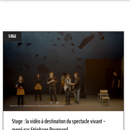
STAGE
Stage : la vidéo à destination du spectacle vivant –
mené par Stéphane Pougnand